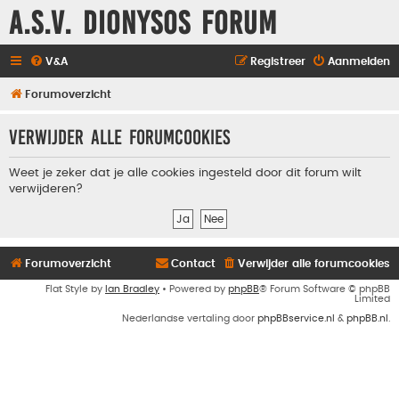
A.S.V. Dionysos Forum
V&A
Registreer
Aanmelden
Forumoverzicht
Verwijder alle forumcookies
Weet je zeker dat je alle cookies ingesteld door dit forum wilt
verwijderen?
Forumoverzicht
Contact
Verwijder alle forumcookies
Flat Style by
Ian Bradley
• Powered by
phpBB
® Forum Software © phpBB
Limited
Nederlandse vertaling door
phpBBservice.nl
&
phpBB.nl
.