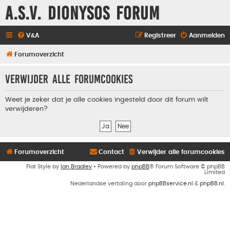
A.S.V. Dionysos Forum
V&A
Registreer
Aanmelden
Forumoverzicht
Verwijder alle forumcookies
Weet je zeker dat je alle cookies ingesteld door dit forum wilt
verwijderen?
Forumoverzicht
Contact
Verwijder alle forumcookies
Flat Style by
Ian Bradley
• Powered by
phpBB
® Forum Software © phpBB
Limited
Nederlandse vertaling door
phpBBservice.nl
&
phpBB.nl
.