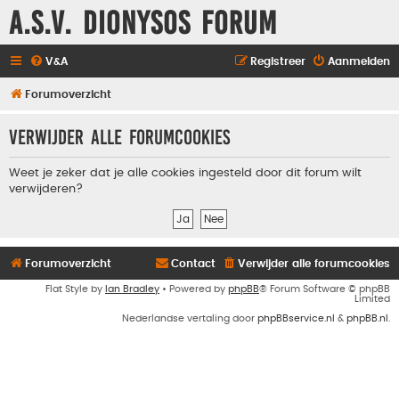
A.S.V. Dionysos Forum
V&A
Registreer
Aanmelden
Forumoverzicht
Verwijder alle forumcookies
Weet je zeker dat je alle cookies ingesteld door dit forum wilt
verwijderen?
Forumoverzicht
Contact
Verwijder alle forumcookies
Flat Style by
Ian Bradley
• Powered by
phpBB
® Forum Software © phpBB
Limited
Nederlandse vertaling door
phpBBservice.nl
&
phpBB.nl
.