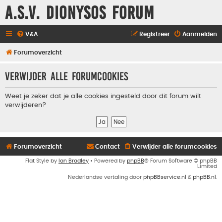
A.S.V. Dionysos Forum
V&A
Registreer
Aanmelden
Forumoverzicht
Verwijder alle forumcookies
Weet je zeker dat je alle cookies ingesteld door dit forum wilt
verwijderen?
Forumoverzicht
Contact
Verwijder alle forumcookies
Flat Style by
Ian Bradley
• Powered by
phpBB
® Forum Software © phpBB
Limited
Nederlandse vertaling door
phpBBservice.nl
&
phpBB.nl
.