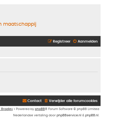
en maatschappij
Registreer
Aanmelden
Contact
Verwijder alle forumcookies
n Bradley
• Powered by
phpBB
® Forum Software © phpBB Limited
Nederlandse vertaling door
phpBBservice.nl
&
phpBB.nl
.