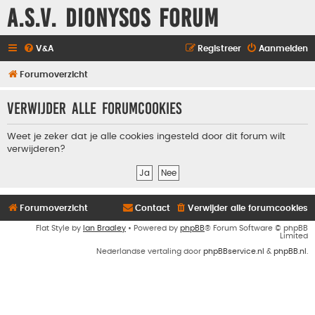
A.S.V. Dionysos Forum
V&A
Registreer
Aanmelden
Forumoverzicht
Verwijder alle forumcookies
Weet je zeker dat je alle cookies ingesteld door dit forum wilt
verwijderen?
Forumoverzicht
Contact
Verwijder alle forumcookies
Flat Style by
Ian Bradley
• Powered by
phpBB
® Forum Software © phpBB
Limited
Nederlandse vertaling door
phpBBservice.nl
&
phpBB.nl
.