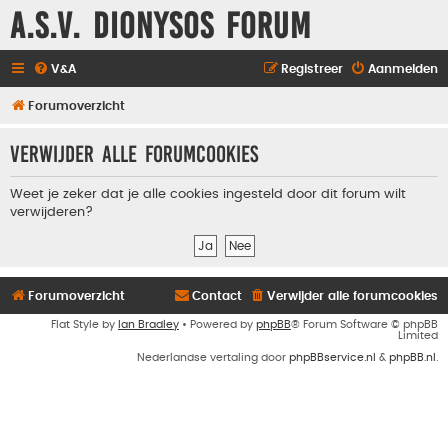
A.S.V. Dionysos Forum
V&A
Registreer
Aanmelden
Forumoverzicht
Verwijder alle forumcookies
Weet je zeker dat je alle cookies ingesteld door dit forum wilt
verwijderen?
Forumoverzicht
Contact
Verwijder alle forumcookies
Flat Style by
Ian Bradley
• Powered by
phpBB
® Forum Software © phpBB
Limited
Nederlandse vertaling door
phpBBservice.nl
&
phpBB.nl
.