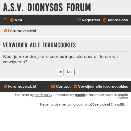
A.S.V. Dionysos Forum
V&A
Registreer
Aanmelden
Forumoverzicht
Verwijder alle forumcookies
Weet je zeker dat je alle cookies ingesteld door dit forum wilt
verwijderen?
Forumoverzicht
Contact
Verwijder alle forumcookies
Flat Style by
Ian Bradley
• Powered by
phpBB
® Forum Software © phpBB
Limited
Nederlandse vertaling door
phpBBservice.nl
&
phpBB.nl
.