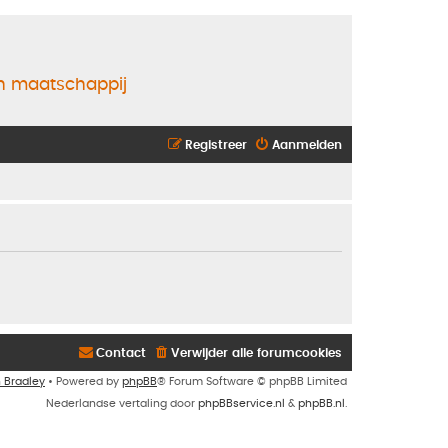
en maatschappij
Registreer
Aanmelden
Contact
Verwijder alle forumcookies
n Bradley
• Powered by
phpBB
® Forum Software © phpBB Limited
Nederlandse vertaling door
phpBBservice.nl
&
phpBB.nl
.