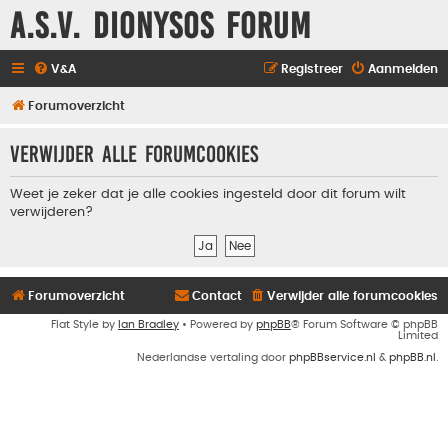
A.S.V. Dionysos Forum
V&A
Registreer
Aanmelden
Forumoverzicht
Verwijder alle forumcookies
Weet je zeker dat je alle cookies ingesteld door dit forum wilt
verwijderen?
Forumoverzicht
Contact
Verwijder alle forumcookies
Flat Style by
Ian Bradley
• Powered by
phpBB
® Forum Software © phpBB
Limited
Nederlandse vertaling door
phpBBservice.nl
&
phpBB.nl
.