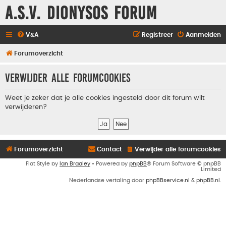
A.S.V. Dionysos Forum
V&A
Registreer
Aanmelden
Forumoverzicht
Verwijder alle forumcookies
Weet je zeker dat je alle cookies ingesteld door dit forum wilt
verwijderen?
Forumoverzicht
Contact
Verwijder alle forumcookies
Flat Style by
Ian Bradley
• Powered by
phpBB
® Forum Software © phpBB
Limited
Nederlandse vertaling door
phpBBservice.nl
&
phpBB.nl
.