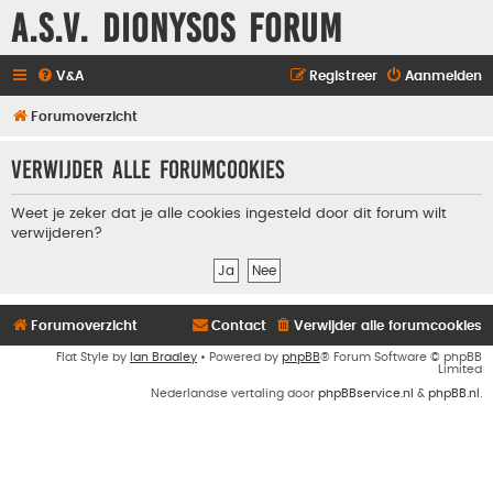
A.S.V. Dionysos Forum
V&A
Registreer
Aanmelden
Forumoverzicht
Verwijder alle forumcookies
Weet je zeker dat je alle cookies ingesteld door dit forum wilt
verwijderen?
Forumoverzicht
Contact
Verwijder alle forumcookies
Flat Style by
Ian Bradley
• Powered by
phpBB
® Forum Software © phpBB
Limited
Nederlandse vertaling door
phpBBservice.nl
&
phpBB.nl
.