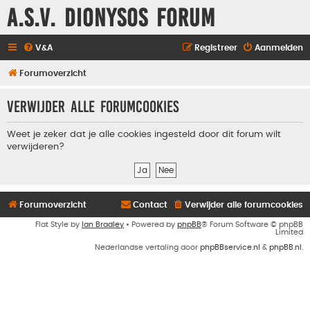
A.S.V. Dionysos Forum
V&A
Registreer
Aanmelden
Forumoverzicht
Verwijder alle forumcookies
Weet je zeker dat je alle cookies ingesteld door dit forum wilt
verwijderen?
Forumoverzicht
Contact
Verwijder alle forumcookies
Flat Style by
Ian Bradley
• Powered by
phpBB
® Forum Software © phpBB
Limited
Nederlandse vertaling door
phpBBservice.nl
&
phpBB.nl
.