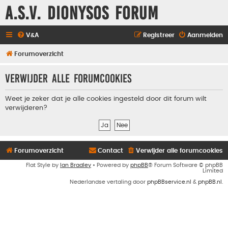
A.S.V. Dionysos Forum
V&A
Registreer
Aanmelden
Forumoverzicht
Verwijder alle forumcookies
Weet je zeker dat je alle cookies ingesteld door dit forum wilt
verwijderen?
Forumoverzicht
Contact
Verwijder alle forumcookies
Flat Style by
Ian Bradley
• Powered by
phpBB
® Forum Software © phpBB
Limited
Nederlandse vertaling door
phpBBservice.nl
&
phpBB.nl
.