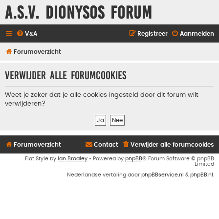
A.S.V. Dionysos Forum
V&A
Registreer
Aanmelden
Forumoverzicht
Verwijder alle forumcookies
Weet je zeker dat je alle cookies ingesteld door dit forum wilt
verwijderen?
Forumoverzicht
Contact
Verwijder alle forumcookies
Flat Style by
Ian Bradley
• Powered by
phpBB
® Forum Software © phpBB
Limited
Nederlandse vertaling door
phpBBservice.nl
&
phpBB.nl
.