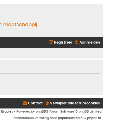
en maatschappij
Registreer
Aanmelden
Contact
Verwijder alle forumcookies
n Bradley
• Powered by
phpBB
® Forum Software © phpBB Limited
Nederlandse vertaling door
phpBBservice.nl
&
phpBB.nl
.