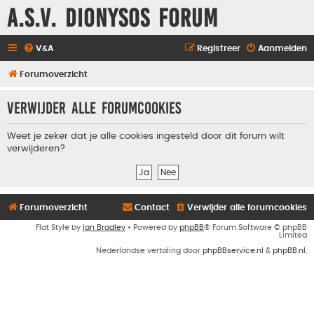
A.S.V. Dionysos Forum
V&A
Registreer
Aanmelden
Forumoverzicht
Verwijder alle forumcookies
Weet je zeker dat je alle cookies ingesteld door dit forum wilt
verwijderen?
Forumoverzicht
Contact
Verwijder alle forumcookies
Flat Style by
Ian Bradley
• Powered by
phpBB
® Forum Software © phpBB
Limited
Nederlandse vertaling door
phpBBservice.nl
&
phpBB.nl
.