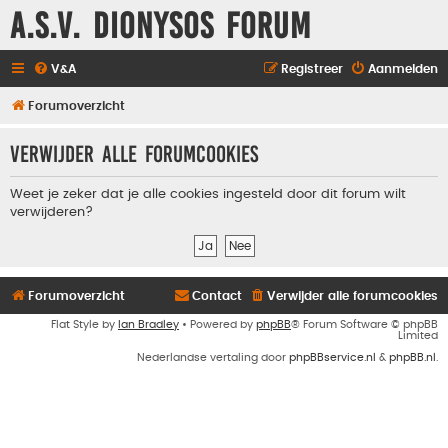
A.S.V. Dionysos Forum
V&A
Registreer
Aanmelden
Forumoverzicht
Verwijder alle forumcookies
Weet je zeker dat je alle cookies ingesteld door dit forum wilt
verwijderen?
Forumoverzicht
Contact
Verwijder alle forumcookies
Flat Style by
Ian Bradley
• Powered by
phpBB
® Forum Software © phpBB
Limited
Nederlandse vertaling door
phpBBservice.nl
&
phpBB.nl
.