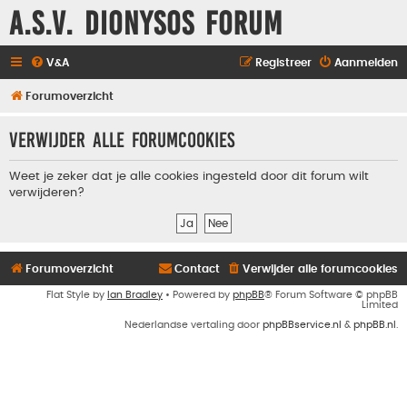
A.S.V. Dionysos Forum
V&A
Registreer
Aanmelden
Forumoverzicht
Verwijder alle forumcookies
Weet je zeker dat je alle cookies ingesteld door dit forum wilt
verwijderen?
Forumoverzicht
Contact
Verwijder alle forumcookies
Flat Style by
Ian Bradley
• Powered by
phpBB
® Forum Software © phpBB
Limited
Nederlandse vertaling door
phpBBservice.nl
&
phpBB.nl
.