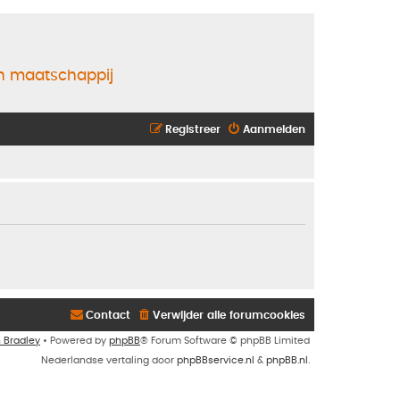
en maatschappij
Registreer
Aanmelden
Contact
Verwijder alle forumcookies
n Bradley
• Powered by
phpBB
® Forum Software © phpBB Limited
Nederlandse vertaling door
phpBBservice.nl
&
phpBB.nl
.