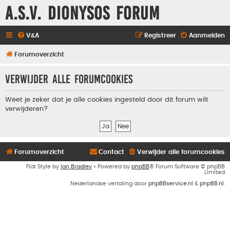
A.S.V. Dionysos Forum
V&A
Registreer
Aanmelden
Forumoverzicht
Verwijder alle forumcookies
Weet je zeker dat je alle cookies ingesteld door dit forum wilt
verwijderen?
Forumoverzicht
Contact
Verwijder alle forumcookies
Flat Style by
Ian Bradley
• Powered by
phpBB
® Forum Software © phpBB
Limited
Nederlandse vertaling door
phpBBservice.nl
&
phpBB.nl
.