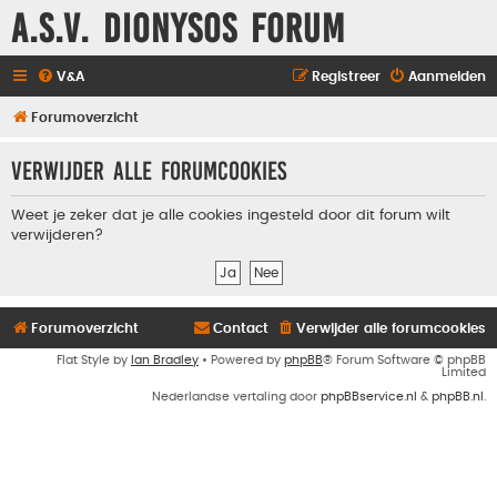
A.S.V. Dionysos Forum
V&A
Registreer
Aanmelden
Forumoverzicht
Verwijder alle forumcookies
Weet je zeker dat je alle cookies ingesteld door dit forum wilt
verwijderen?
Forumoverzicht
Contact
Verwijder alle forumcookies
Flat Style by
Ian Bradley
• Powered by
phpBB
® Forum Software © phpBB
Limited
Nederlandse vertaling door
phpBBservice.nl
&
phpBB.nl
.