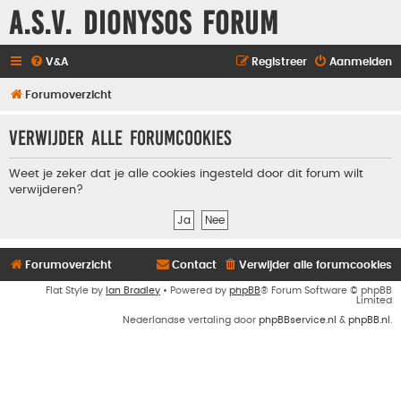
A.S.V. Dionysos Forum
V&A
Registreer
Aanmelden
Forumoverzicht
Verwijder alle forumcookies
Weet je zeker dat je alle cookies ingesteld door dit forum wilt
verwijderen?
Forumoverzicht
Contact
Verwijder alle forumcookies
Flat Style by
Ian Bradley
• Powered by
phpBB
® Forum Software © phpBB
Limited
Nederlandse vertaling door
phpBBservice.nl
&
phpBB.nl
.