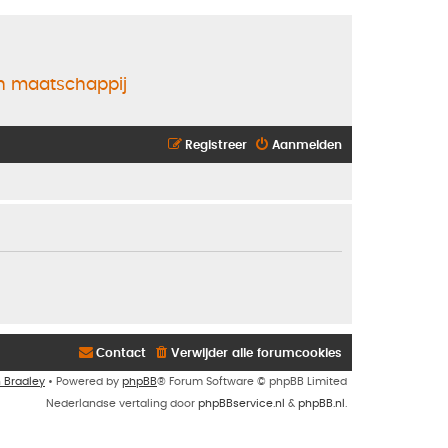
en maatschappij
Registreer
Aanmelden
Contact
Verwijder alle forumcookies
n Bradley
• Powered by
phpBB
® Forum Software © phpBB Limited
Nederlandse vertaling door
phpBBservice.nl
&
phpBB.nl
.