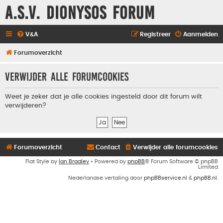
A.S.V. Dionysos Forum
V&A
Registreer
Aanmelden
Forumoverzicht
Verwijder alle forumcookies
Weet je zeker dat je alle cookies ingesteld door dit forum wilt
verwijderen?
Forumoverzicht
Contact
Verwijder alle forumcookies
Flat Style by
Ian Bradley
• Powered by
phpBB
® Forum Software © phpBB
Limited
Nederlandse vertaling door
phpBBservice.nl
&
phpBB.nl
.