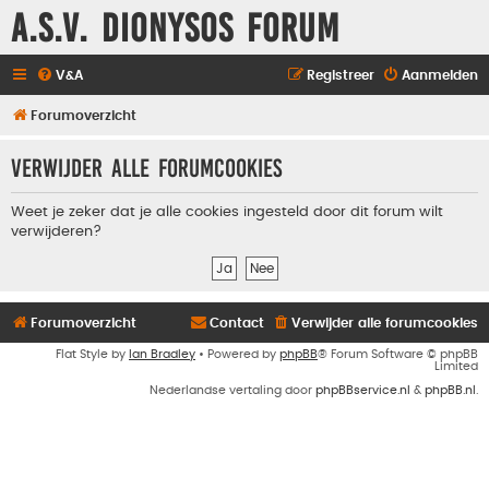
A.S.V. Dionysos Forum
V&A
Registreer
Aanmelden
Forumoverzicht
Verwijder alle forumcookies
Weet je zeker dat je alle cookies ingesteld door dit forum wilt
verwijderen?
Forumoverzicht
Contact
Verwijder alle forumcookies
Flat Style by
Ian Bradley
• Powered by
phpBB
® Forum Software © phpBB
Limited
Nederlandse vertaling door
phpBBservice.nl
&
phpBB.nl
.