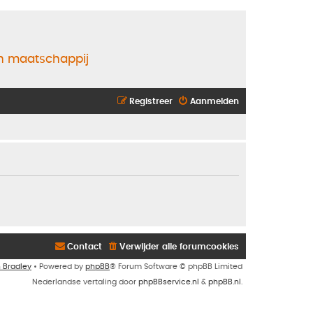
en maatschappij
Registreer
Aanmelden
Contact
Verwijder alle forumcookies
n Bradley
• Powered by
phpBB
® Forum Software © phpBB Limited
Nederlandse vertaling door
phpBBservice.nl
&
phpBB.nl
.