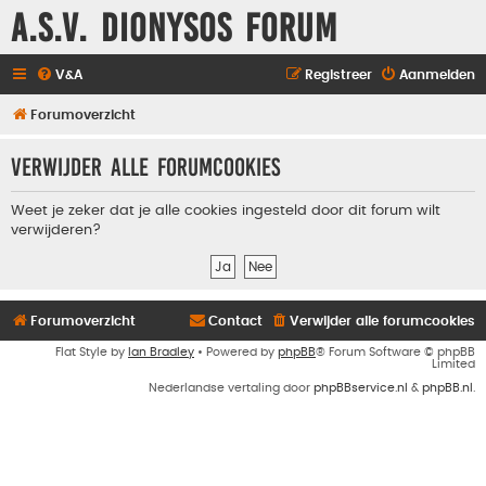
A.S.V. Dionysos Forum
V&A
Registreer
Aanmelden
Forumoverzicht
Verwijder alle forumcookies
Weet je zeker dat je alle cookies ingesteld door dit forum wilt
verwijderen?
Forumoverzicht
Contact
Verwijder alle forumcookies
Flat Style by
Ian Bradley
• Powered by
phpBB
® Forum Software © phpBB
Limited
Nederlandse vertaling door
phpBBservice.nl
&
phpBB.nl
.