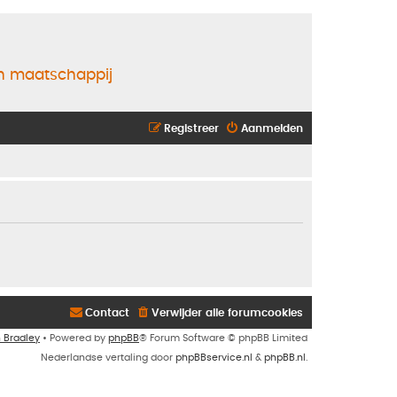
en maatschappij
Registreer
Aanmelden
Contact
Verwijder alle forumcookies
n Bradley
• Powered by
phpBB
® Forum Software © phpBB Limited
Nederlandse vertaling door
phpBBservice.nl
&
phpBB.nl
.