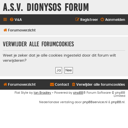
A.S.V. Dionysos Forum
V&A
Registreer
Aanmelden
Forumoverzicht
Verwijder alle forumcookies
Weet je zeker dat je alle cookies ingesteld door dit forum wilt
verwijderen?
Forumoverzicht
Contact
Verwijder alle forumcookies
Flat Style by
Ian Bradley
• Powered by
phpBB
® Forum Software © phpBB
Limited
Nederlandse vertaling door
phpBBservice.nl
&
phpBB.nl
.