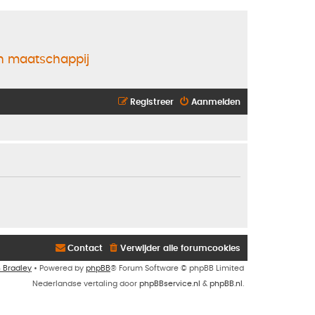
en maatschappij
Registreer
Aanmelden
Contact
Verwijder alle forumcookies
n Bradley
• Powered by
phpBB
® Forum Software © phpBB Limited
Nederlandse vertaling door
phpBBservice.nl
&
phpBB.nl
.