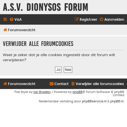
A.S.V. Dionysos Forum
V&A
Registreer
Aanmelden
Forumoverzicht
Verwijder alle forumcookies
Weet je zeker dat je alle cookies ingesteld door dit forum wilt
verwijderen?
Forumoverzicht
Contact
Verwijder alle forumcookies
Flat Style by
Ian Bradley
• Powered by
phpBB
® Forum Software © phpBB
Limited
Nederlandse vertaling door
phpBBservice.nl
&
phpBB.nl
.