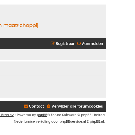
en maatschappij
Registreer
Aanmelden
Contact
Verwijder alle forumcookies
n Bradley
• Powered by
phpBB
® Forum Software © phpBB Limited
Nederlandse vertaling door
phpBBservice.nl
&
phpBB.nl
.