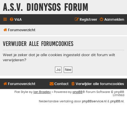
A.S.V. Dionysos Forum
V&A
Registreer
Aanmelden
Forumoverzicht
Verwijder alle forumcookies
Weet je zeker dat je alle cookies ingesteld door dit forum wilt
verwijderen?
Forumoverzicht
Contact
Verwijder alle forumcookies
Flat Style by
Ian Bradley
• Powered by
phpBB
® Forum Software © phpBB
Limited
Nederlandse vertaling door
phpBBservice.nl
&
phpBB.nl
.