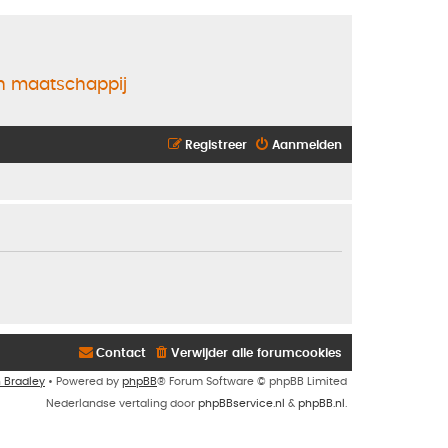
en maatschappij
Registreer
Aanmelden
Contact
Verwijder alle forumcookies
n Bradley
• Powered by
phpBB
® Forum Software © phpBB Limited
Nederlandse vertaling door
phpBBservice.nl
&
phpBB.nl
.