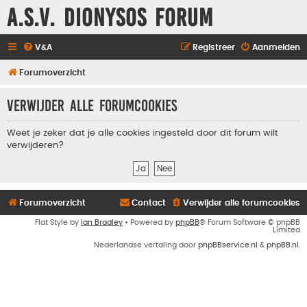
A.S.V. Dionysos Forum
V&A
Registreer
Aanmelden
Forumoverzicht
Verwijder alle forumcookies
Weet je zeker dat je alle cookies ingesteld door dit forum wilt
verwijderen?
Forumoverzicht
Contact
Verwijder alle forumcookies
Flat Style by
Ian Bradley
• Powered by
phpBB
® Forum Software © phpBB
Limited
Nederlandse vertaling door
phpBBservice.nl
&
phpBB.nl
.