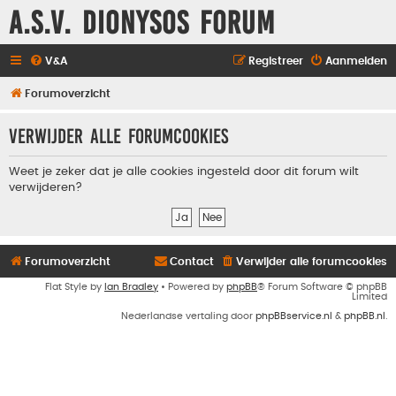
A.S.V. Dionysos Forum
V&A
Registreer
Aanmelden
Forumoverzicht
Verwijder alle forumcookies
Weet je zeker dat je alle cookies ingesteld door dit forum wilt
verwijderen?
Forumoverzicht
Contact
Verwijder alle forumcookies
Flat Style by
Ian Bradley
• Powered by
phpBB
® Forum Software © phpBB
Limited
Nederlandse vertaling door
phpBBservice.nl
&
phpBB.nl
.