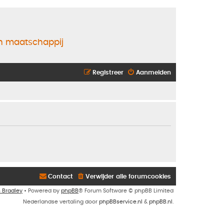
en maatschappij
Registreer
Aanmelden
Contact
Verwijder alle forumcookies
n Bradley
• Powered by
phpBB
® Forum Software © phpBB Limited
Nederlandse vertaling door
phpBBservice.nl
&
phpBB.nl
.