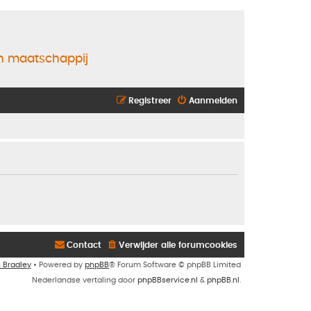
en maatschappij
Registreer
Aanmelden
Contact
Verwijder alle forumcookies
n Bradley
• Powered by
phpBB
® Forum Software © phpBB Limited
Nederlandse vertaling door
phpBBservice.nl
&
phpBB.nl
.