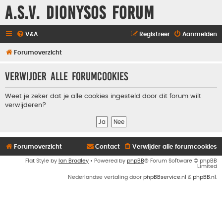
A.S.V. Dionysos Forum
V&A
Registreer
Aanmelden
Forumoverzicht
Verwijder alle forumcookies
Weet je zeker dat je alle cookies ingesteld door dit forum wilt
verwijderen?
Forumoverzicht
Contact
Verwijder alle forumcookies
Flat Style by
Ian Bradley
• Powered by
phpBB
® Forum Software © phpBB
Limited
Nederlandse vertaling door
phpBBservice.nl
&
phpBB.nl
.