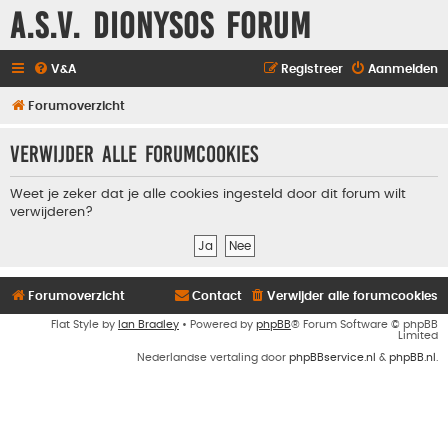
A.S.V. Dionysos Forum
V&A
Registreer
Aanmelden
Forumoverzicht
Verwijder alle forumcookies
Weet je zeker dat je alle cookies ingesteld door dit forum wilt
verwijderen?
Forumoverzicht
Contact
Verwijder alle forumcookies
Flat Style by
Ian Bradley
• Powered by
phpBB
® Forum Software © phpBB
Limited
Nederlandse vertaling door
phpBBservice.nl
&
phpBB.nl
.