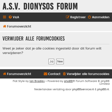
A.S.V. Dionysos Forum
V&A
Registreer
Aanmelden
Forumoverzicht
Verwijder alle forumcookies
Weet je zeker dat je alle cookies ingesteld door dit forum wilt
verwijderen?
Forumoverzicht
Contact
Verwijder alle forumcookies
Flat Style by
Ian Bradley
• Powered by
phpBB
® Forum Software © phpBB
Limited
Nederlandse vertaling door
phpBBservice.nl
&
phpBB.nl
.