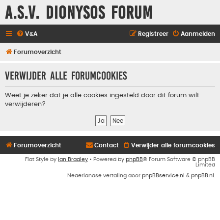
A.S.V. Dionysos Forum
V&A
Registreer
Aanmelden
Forumoverzicht
Verwijder alle forumcookies
Weet je zeker dat je alle cookies ingesteld door dit forum wilt
verwijderen?
Forumoverzicht
Contact
Verwijder alle forumcookies
Flat Style by
Ian Bradley
• Powered by
phpBB
® Forum Software © phpBB
Limited
Nederlandse vertaling door
phpBBservice.nl
&
phpBB.nl
.