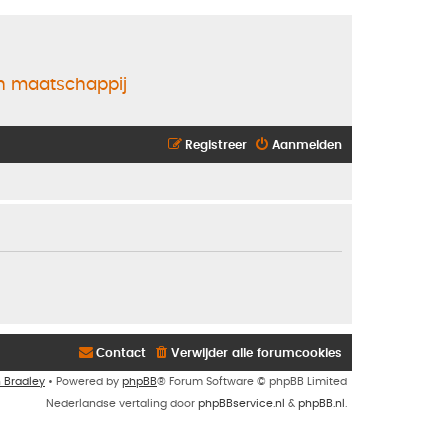
en maatschappij
Registreer
Aanmelden
Contact
Verwijder alle forumcookies
n Bradley
• Powered by
phpBB
® Forum Software © phpBB Limited
Nederlandse vertaling door
phpBBservice.nl
&
phpBB.nl
.