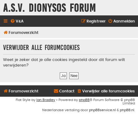
A.S.V. Dionysos Forum
V&A
Registreer
Aanmelden
Forumoverzicht
Verwijder alle forumcookies
Weet je zeker dat je alle cookies ingesteld door dit forum wilt
verwijderen?
Forumoverzicht
Contact
Verwijder alle forumcookies
Flat Style by
Ian Bradley
• Powered by
phpBB
® Forum Software © phpBB
Limited
Nederlandse vertaling door
phpBBservice.nl
&
phpBB.nl
.