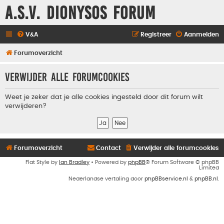
A.S.V. Dionysos Forum
V&A
Registreer
Aanmelden
Forumoverzicht
Verwijder alle forumcookies
Weet je zeker dat je alle cookies ingesteld door dit forum wilt
verwijderen?
Forumoverzicht
Contact
Verwijder alle forumcookies
Flat Style by
Ian Bradley
• Powered by
phpBB
® Forum Software © phpBB
Limited
Nederlandse vertaling door
phpBBservice.nl
&
phpBB.nl
.