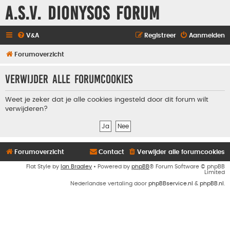
A.S.V. Dionysos Forum
V&A
Registreer
Aanmelden
Forumoverzicht
Verwijder alle forumcookies
Weet je zeker dat je alle cookies ingesteld door dit forum wilt
verwijderen?
Forumoverzicht
Contact
Verwijder alle forumcookies
Flat Style by
Ian Bradley
• Powered by
phpBB
® Forum Software © phpBB
Limited
Nederlandse vertaling door
phpBBservice.nl
&
phpBB.nl
.