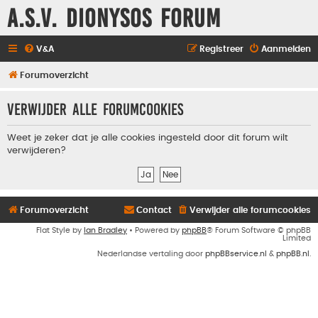
A.S.V. Dionysos Forum
V&A
Registreer
Aanmelden
Forumoverzicht
Verwijder alle forumcookies
Weet je zeker dat je alle cookies ingesteld door dit forum wilt
verwijderen?
Forumoverzicht
Contact
Verwijder alle forumcookies
Flat Style by
Ian Bradley
• Powered by
phpBB
® Forum Software © phpBB
Limited
Nederlandse vertaling door
phpBBservice.nl
&
phpBB.nl
.