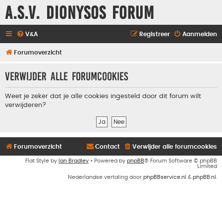
A.S.V. Dionysos Forum
V&A
Registreer
Aanmelden
Forumoverzicht
Verwijder alle forumcookies
Weet je zeker dat je alle cookies ingesteld door dit forum wilt
verwijderen?
Forumoverzicht
Contact
Verwijder alle forumcookies
Flat Style by
Ian Bradley
• Powered by
phpBB
® Forum Software © phpBB
Limited
Nederlandse vertaling door
phpBBservice.nl
&
phpBB.nl
.