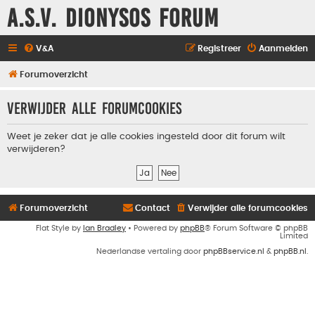
A.S.V. Dionysos Forum
V&A
Registreer
Aanmelden
Forumoverzicht
Verwijder alle forumcookies
Weet je zeker dat je alle cookies ingesteld door dit forum wilt
verwijderen?
Forumoverzicht
Contact
Verwijder alle forumcookies
Flat Style by
Ian Bradley
• Powered by
phpBB
® Forum Software © phpBB
Limited
Nederlandse vertaling door
phpBBservice.nl
&
phpBB.nl
.